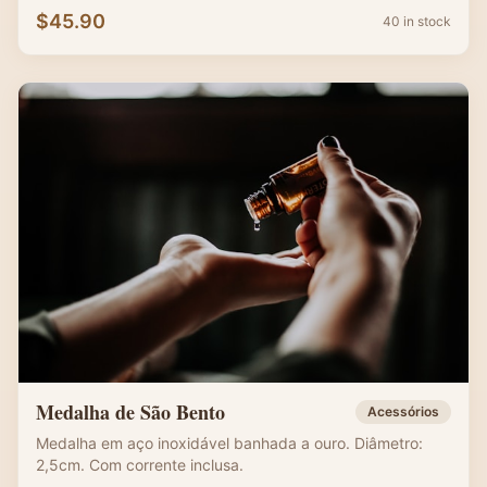
$
45.90
40 in stock
Medalha de São Bento
Acessórios
Medalha em aço inoxidável banhada a ouro. Diâmetro:
2,5cm. Com corrente inclusa.