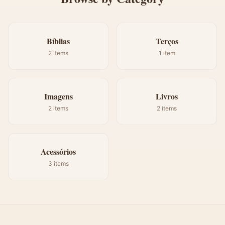
Bíblias
Terços
2
items
1
item
Imagens
Livros
2
items
2
items
Acessórios
3
items